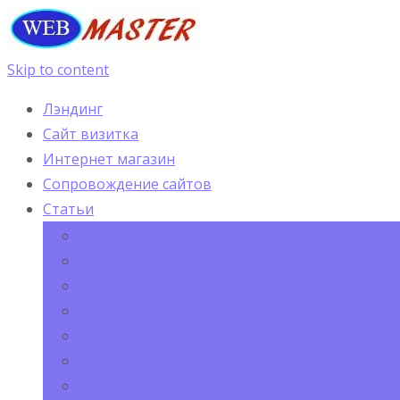
Skip to content
Лэндинг
Сайт визитка
Интернет магазин
Сопровождение сайтов
Статьи
Создание сайта
Реклама в печати или свой сайт
Дизайн сайта
Фавикон и логотип при создании сайта
Что такое лэндинг?
Индексация сайта
Контекстная реклама