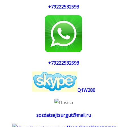
+79222532593
+79222532593
Q1W280
sozdatsajtsurgut@mail.ru