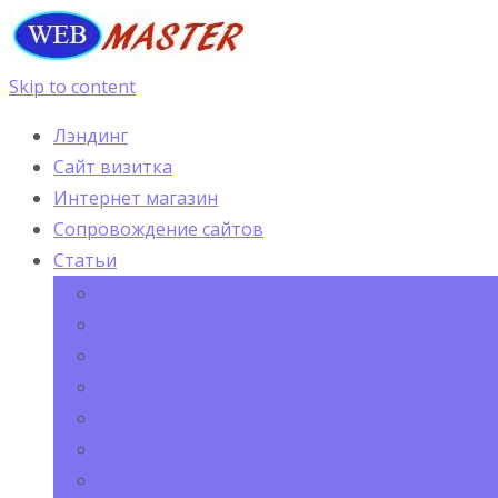
Skip to content
Лэндинг
Сайт визитка
Интернет магазин
Сопровождение сайтов
Статьи
Создание сайта
Реклама в печати или свой сайт
Дизайн сайта
Фавикон и логотип при создании сайта
Что такое лэндинг?
Индексация сайта
Контекстная реклама