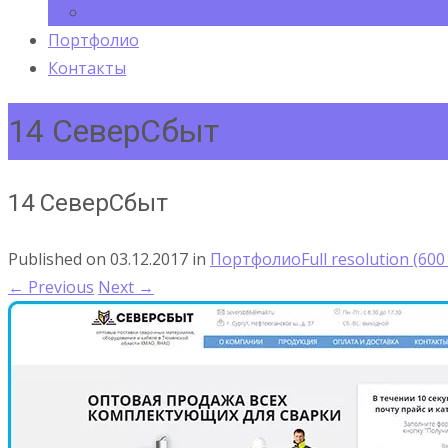
Продвижение и сопровождение сайта
Портфолио
Контакты
14 СеверСбыт
14 СеверСбыт
Published on
03.12.2017
in
Портфолио
Full resolution (600
←
Previous
Next
→