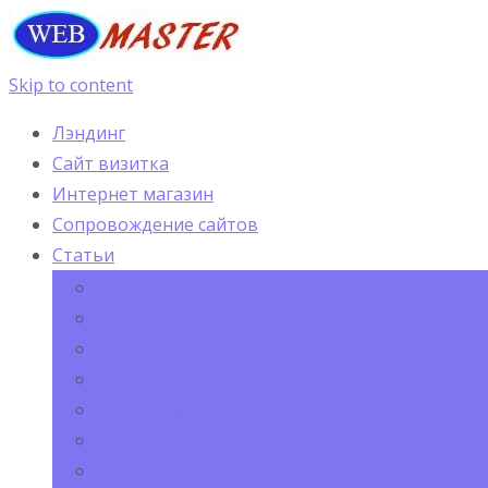
Skip to content
Лэндинг
Сайт визитка
Интернет магазин
Сопровождение сайтов
Статьи
Создание сайта
Реклама в печати или свой сайт
Дизайн сайта
Фавикон и логотип при создании сайта
Что такое лэндинг?
Индексация сайта
Контекстная реклама