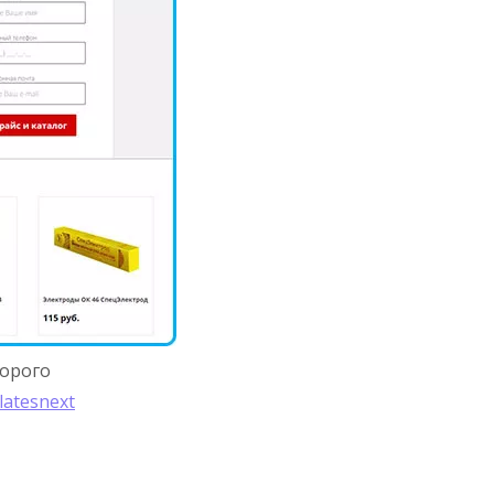
дорого
latesnext