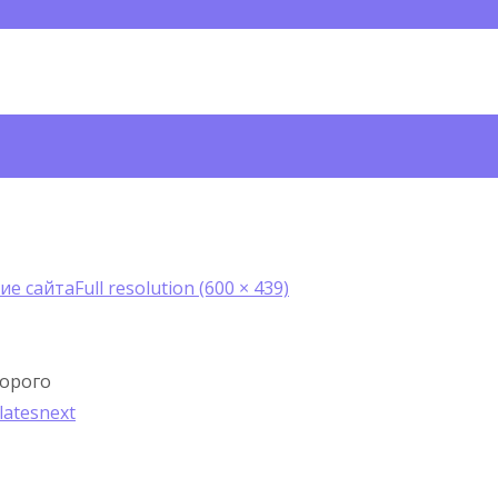
ие сайта
Full resolution (600 × 439)
дорого
latesnext