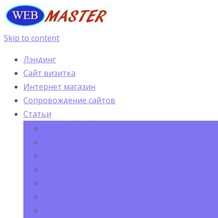
Skip to content
Лэндинг
Сайт визитка
Интернет магазин
Сопровождение сайтов
Статьи
Создание сайта
Реклама в печати или свой сайт
Дизайн сайта
Фавикон и логотип при создании сайта
Что такое лэндинг?
Индексация сайта
Контекстная реклама