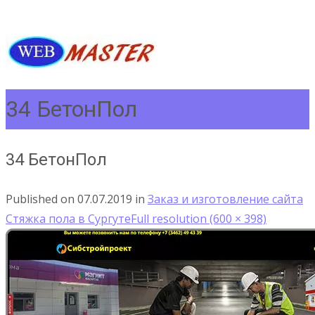
34 БетонПол
34 БетонПол
Published on
07.07.2019
in
Заказ и изготовление сайта
Стяжка пола в Сургуте
Full resolution (600 × 398)